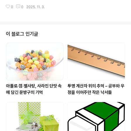
지, 그리고 자그마한 간식 냄새가 섞여있던 그 공간.그곳은
사소하지만 너무나 소중한 순간이었다. 쫀드기의 역사와
0
0
2025. 11. 3.
단순한 물건 파는 곳이 아니라 우리의 추억과 감정이 오가
변화쫀드기의 정확한 기원..
는 작은 우주였다. 우정편지의 시작초등학교 시절, 우정편
지는 친구 사이의 진심을 담은 가장 따뜻한 의식이었다.수
업 시간에 몰래 쪽지를 접어 주던 순간, 쉬는 시간에 몰래
책상 서랍에 넣어두던 편지 한 장.그 안에는 너랑 놀아서 행
이 블로그 인기글
복해, 우리 영원히 친구하자 같은 유치하지만 진심 어린 문
장이 가득했다.그때는 그 종이 한 장이 세상에서 제일 소중
했다.지금처럼 휴대폰 메시지나 SNS가 없던 시절 우정편
지는 유일한 감정의 전달 수단이었다. 글씨체 하나, 색연필
로 그린 하트 하나에도 마음이..
아폴로·껌·별사탕, 사라진 단맛 속
투명 계산자 위의 추억 – 공부와 우
에 담긴 문방구의 기억
정을 이어주던 작은 낙서들