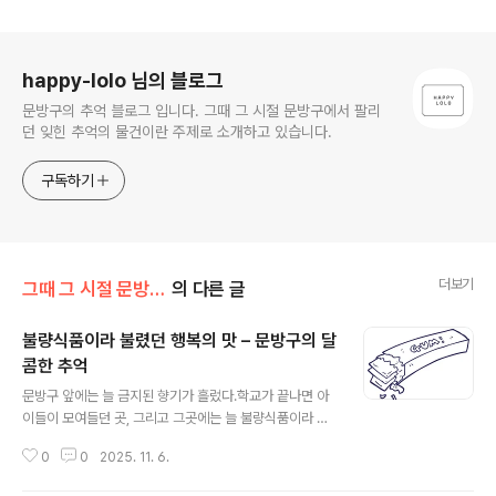
로그 정보
happy-lolo 님의 블로그
문방구의 추억 블로그 입니다. 그때 그 시절 문방구에서 팔리
던 잊힌 추억의 물건이란 주제로 소개하고 있습니다.
구독하기
더보기
그때 그 시절 문방구의 추억
의 다른 글
불량식품이라 불렸던 행복의 맛 – 문방구의 달
콤한 추억
글 내용
문방구 앞에는 늘 금지된 향기가 흘렀다.학교가 끝나면 아
이들이 모여들던 곳, 그리고 그곳에는 늘 불량식품이라 불
리던 작고 달콤한 행복들이 있었다.엄마는 늘 그런 거 먹지
0
0
2025. 11. 6.
마, 몸에 안 좋아!라고 했지만 우리는 몰래 용돈 100원을
손에 쥐고 문방구로 달려갔다.그 한 입의 달콤함이 하루의