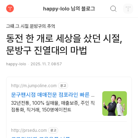
검색하기
happy-lolo 님의 블로그
티스토리
그때 그 시절 문방구의 추억
동전 한 개로 세상을 샀던 시절,
문방구 진열대의 마법
happy-lolo
2025. 11. 7. 08:57
http://m.jumpoline.com
광고
문구팬시점 매매전문 점포라인 빠른 직
거래 & 안전중개거래
32년전통, 100% 실매물, 매출보증, 주인 직
접통화, 직거래, 150명에이전트
http://prsedu.com
광고