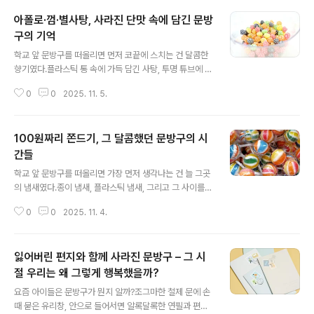
피로를 모두 잊게 만들었고 그때의 우리는 세상에서 가장
아폴로·껌·별사탕, 사라진 단맛 속에 담긴 문방
행복한 작은 미식가였다. 불량식품이라는 이름의 아이러니
사실 불량식품이라는 단어는 참 아이러니하다. 그 시절의
구의 기억
글 내용
불량식품은 불량하지 않았다.오히려 세상에서 가장 솔직하
학교 앞 문방구를 떠올리면 먼저 코끝에 스치는 건 달콤한
고 순수한 맛이었다.색소가 강하고 포장지가 허술했을 뿐
향기였다.플라스틱 통 속에 가득 담긴 사탕, 투명 튜브에 든
그 안에는 단맛, 짠맛, 신맛, 그리고 아이들의 웃음이 들어
아폴로, 그리고 껌 한 통에 담긴 친구들의 웃음.이 모든 것
있었다.불량이라는 이름 뒤에는 당시 어른들이 몰랐던 아
0
0
2025. 11. 5.
이 우리의 유년기를 반짝이게 했던 작은 단맛의 추억이었
이들만의 작은 낙원이 숨어 있었다. ..
다. 100원의 행복, 아폴로의 전성시대지금 아이들에게 아
폴로라고 말하면 우주 이야기를 할지도 모른다. 하지만 우
100원짜리 쫀드기, 그 달콤했던 문방구의 시
리 세대에게 아폴로는 빨대 모양의 알록달록한 젤리 간식
이었다.빨갛고, 파랗고, 노란색으로 줄지어 꽂혀 있던 그 아
간들
글 내용
폴로를 손에 쥐면 왠지 모를 설렘이 올라왔다.입에 넣고 살
학교 앞 문방구를 떠올리면 가장 먼저 생각나는 건 늘 그곳
짝 물면 새콤달콤한 젤리가 올라오고, 하나 먹고 나면 또 하
의 냄새였다.종이 냄새, 플라스틱 냄새, 그리고 그 사이를
나 끝없이 이어지는 단맛의 유혹.그 작은 튜브 안에는 단순
스치던 쫀드기의 달콤한 향기.요즘 세대에게는 생소할지
한 간식 이상의 무언가가 있었다.문방구 앞의 자유, 친구들
0
0
2025. 11. 4.
몰라도 우리 세대에게 쫀드기는 단순한 간식이 아니라 추
과의 웃음, 그리고 어..
억 그 자체였다. 쫀드기의 시작, 100원의 마법쫀드기는 19
80년대 후반부터 1990년대 초반까지 전국 문방구에서 가
잃어버린 편지와 함께 사라진 문방구 – 그 시
장 인기 있던 간식 중 하나였다.가격은 단돈 100원.당시엔
100원이면 작은 행복 하나를 살 수 있었다.하얀 종이에 감
절 우리는 왜 그렇게 행복했을까?
글 내용
싸진 길쭉한 쫀드기를 손으로 살짝 비틀면 그 특유의 달콤
요즘 아이들은 문방구가 뭔지 알까?조그마한 철제 문에 손
한 향이 퍼졌다.학교를 마치고 친구들과 문방구 앞에 모
때 묻은 유리창, 안으로 들어서면 알록달록한 연필과 편지
여“누가 더 길게 늘리나” 내기하던 그 장면,지금 생각하면