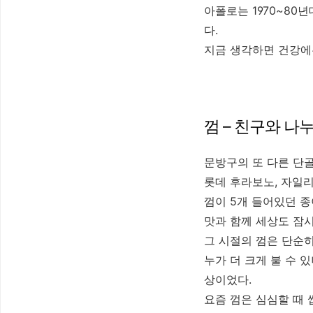
아폴로는 1970~80
다.
지금 생각하면 건강에
껌 – 친구와 나
문방구의 또 다른 단
롯데 후라보노, 자일리
껌이 5개 들어있던 종
맛과 함께 세상도 잠시
그 시절의 껌은 단순히
누가 더 크게 불 수 
상이었다.
요즘 껌은 심심할 때