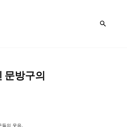
검색
긴 문방구의
구들의 웃음.