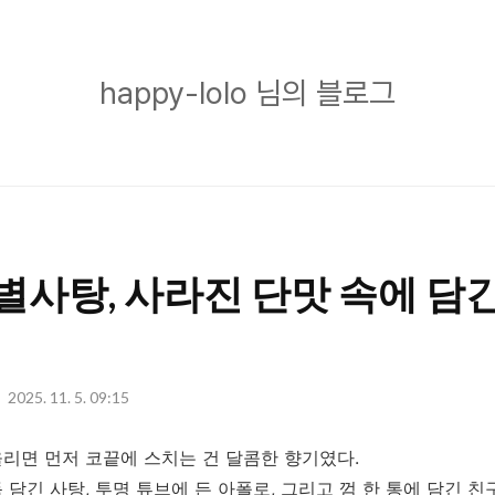
happy-
happy-lolo 님의 블로그
lolo
님
의
블
로
별사탕, 사라진 단맛 속에 담
그
2025. 11. 5. 09:15
리면 먼저 코끝에 스치는 건 달콤한 향기였다.
 담긴 사탕, 투명 튜브에 든 아폴로, 그리고 껌 한 통에 담긴 친