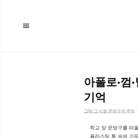
메뉴
아폴로·껌·
기억
그때 그 시절 문방구의 추억
학교 앞 문방구를 떠올
플라스틱 통 속에 가득